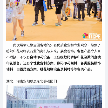
此次展会汇聚全国各地的知名优质企业和专业观众，聚焦了
纺织印花及制衣行业的商机与未来。展会现场，各色产品令人目
不暇接，不仅有
自动印花设备
、
工业级数码转移印花及数码直喷
印花设备
，还有
个性化定制方案
、
数码印花耗材
、
各类服装服饰
辅料
、
白墨烫画方案
、
绣花缝制设备及耗材
等等各类产品。
湖北、河南安阳以及东北参观团们