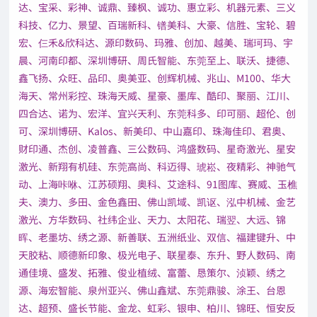
达、宝采、彩神、诚鼎、臻枫、诚功、惠立彩、机器元素、三义
科技、亿力、景望、百瑞新科、镨美科、大豪、信胜、宝轮、碧
宏、仨禾&欣科达、源印数码、玛雅、创加、越美、瑞珂玛、宇
晨、河南印都、深圳博研、周氏智能、东莞至上、联沃、捷德、
鑫飞扬、众旺、品印、奥美亚、创辉机械、兆山、M100、华大
海天、常州彩控、珠海天威、星豪、墨库、酷印、聚丽、江川、
四合达、诺为、宏洋、宜兴天利、东莞科多、印可丽、超伦、创
可、深圳博研、Kalos、新美印、中山嘉印、珠海佳印、君奥、
财印通、杰创、凌普鑫、三公数码、鸿盛数码、星奇激光、星安
激光、新翔有机硅、东莞高尚、科迈得、琥崧、夜精彩、神驰气
动、上海咔咻、江苏硕翔、奥科、艾途科、91图库、赛威、玉樵
夫、澳力、多田、金色鑫田、佛山凯域、凯讴、泓中机械、金艺
激光、方华数码、社纬企业、天力、太阳花、瑞翌、大远、锦
晖、老墨坊、绣之源、新善联、五洲纸业、双信、福建键升、中
天胶粘、顺德新印象、极光电子、联星泰、东升、野人数码、南
通佳境、盛发、拓雅、俊业植绒、富蕾、恳策尔、浈颖、绣之
源、海宏智能、泉州亚兴、佛山鑫斌、东莞鼎骏、涂王、台恩
达、超预、盛长节能、金龙、虹彩、银申、柏川、锦旺、恒安反