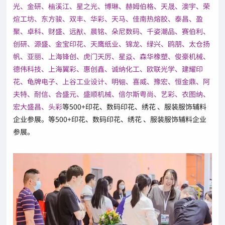
光、金研、楠溪江、星之光、博琳、赫姆伯格、天晟、澳宇、荣
煊工坊、东方骏、双丰、华彩、天马、佳南热熔胶、泰昌、盈
聚、卓科、财盛、远猷、晨铭、朵尼数码、千姿潮品、赛伯利、
创研、源盛、金宝印花、天鹰纸业、锦龙、绿兴、鸥朋、太仓扬
帆、亚丽、上海锋创、虎门天厉、星焱、森华橡塑、俊豪机械、
德伟科技、上海翼彩、惠创鑫、诚纳化工、欧联光学、建耀印
花、龟牌电子、上谷工业设计、明钿、喜威、豫宏、恒金鼎、阿
夫特、耐信、合盛元、盛顺机械、倍尔斯粤尚、艺彩、衣图纳、
宏大盛昌、头彩
等500+印花、数码印花、绣花 、服装服饰辅料
企业参展。等500+印花、数码印花、绣花 、服装服饰辅料企业
参展。