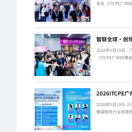
览会（ITCPE广
届展会以&q...
智联全球·创领
——众商云集
2026年5月19
年度盛会！
（ITCPE广州纺
联全...
2026ITC
袭！聚焦智能
2026年5月19日
未来
服装制衣行业的思
办，从无痕智能...