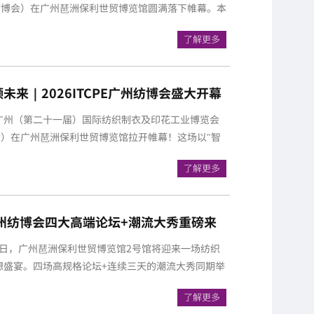
州纺博会）在广州琶洲保利世贸博览馆圆满落下帷幕。本
了解更多
未来｜2026ITCPE广州纺博会盛大开幕
、万人共赴，共襄制衣印花绣花缝制产业
日，广州（第二十一届）国际纺织制衣及印花工业博览会
博会）在广州琶洲保利世贸博览馆拉开帷幕！这场以"智
了解更多
PE广州纺博会四大高端论坛+潮流大秀重磅来
、数字、全球化与绿色印花，引领产业新
-20日，广州琶洲保利世贸博览馆2号馆将迎来一场纺织
想盛宴。四场高规格论坛+连续三天的潮流大秀同期举
了解更多