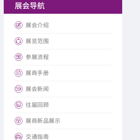
展会导航
展会介绍

展览范围

参展流程

展商手册

展会新闻

往届回顾

展商新品展示

交通指南
