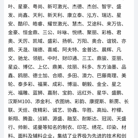
叶、星豪、粤尚、新可激光、杰德、杰创、智宇、盛
发、尚鑫、天利、新天利、康立泰、泓方、瑞达、星
安、酷印、皓睿、耀世激光、慧杰、艾途科、来万信、
金豪、恒金鼎、三公、咔咻、悦绣、聚丽、彩格、君
奥、天厉、凯域、盛彩、扬帆、万阳、奥合、谊锐、亦
朗、天晟、瑞德、喜威、阿夫特、金普达、晨辉、凡
文、驰龙、领航、中时、财印通、三工、鼎骏、亚丽、
星焱、博亿、上亿、鼎美、炫丽、科多、东方油墨、品
鑫、鸥朋、德士加、合顺、多田、澳力、巴藤南理、美
轮、泰多彩、福莱、成彩、博溢、朝毅、金全、星之
光、福雕、蓝狮、嘉耐、宝韵、远红外、星华、盛鹏、
汉斯M100、添金利、衣图纳、彩韵、康提斯、新雳、长
联、天煜、夜精彩、诚艺、协鑫、华胜、高灿、柠檬、
新翔、腾盈、浈颖、源盛、融至、耐斯达、冠润、天盛
行、帅新、诺曼等知名的制衣、印花、绣花、印染、材
料、面料及辅料企业，集结了业界极为先进的技术和创