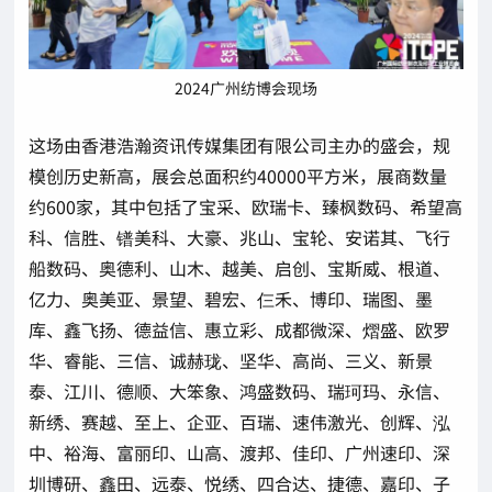
2024广州纺博会现场
这场由香港浩瀚资讯传媒集团有限公司主办的盛会，规
模创历史新高，展会总面积约40000平方米，展商数量
约600家，其中包括了宝采、欧瑞卡、臻枫数码、希望高
科、信胜、镨美科、大豪、兆山、宝轮、安诺其、飞行
船数码、奥德利、山木、越美、启创、宝斯威、根道、
亿力、奥美亚、景望、碧宏、仨禾、博印、瑞图、墨
库、鑫飞扬、德益信、惠立彩、成都微深、熠盛、欧罗
华、睿能、三信、诚赫珑、坚华、高尚、三义、新景
泰、江川、德顺、大笨象、鸿盛数码、瑞珂玛、永信、
新绣、赛越、至上、企亚、百瑞、速伟激光、创辉、泓
中、裕海、富丽印、山高、渡邦、佳印、广州速印、深
圳博研、鑫田、远泰、悦绣、四合达、捷德、嘉印、子