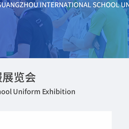
服展览会
ool Uniform Exhibition