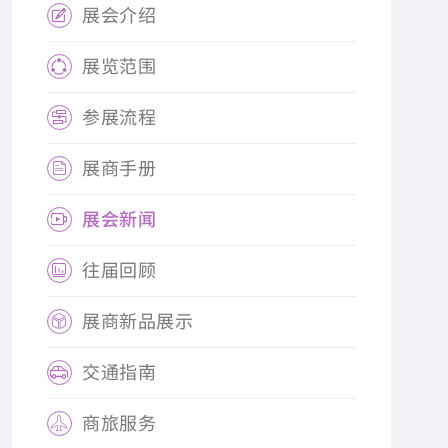
展会介绍

展览范围

参展流程

展商手册

展会新闻

往届回顾

展商新品展示

交通指南

商旅服务
