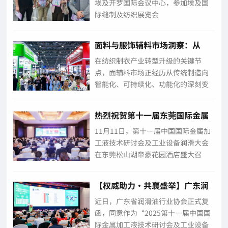
埃及开罗国际会议中心，参加埃及国
际缝制及纺织展览会
（EgyStitch&Tex2025），同时以
“全球邀约·链接未来”为主题，面
面料与服饰辅料市场洞察：从
向东南亚、欧洲、北美及非洲等重点
ITCPE广州纺博会看行业新趋势
在纺织制衣产业转型升级的关键节
市场发起行业邀约，诚邀全球纺织制
点，面辅料市场正经历从传统制造向
衣...
智能化、可持续化、功能化的深刻变
革。作为亚洲制衣产业的重要风向
标，2026年5月19-21日即将在广州琶
热烈祝贺第十一届东莞国际金属
洲保利世贸博览馆举办的2026（第二
加工液技术研讨会及工业设备润
十一届）广州国际纺织制衣及印花工
11月11日，第十一届中国国际金属加
滑大会圆满成功！
业博览...
工液技术研讨会及工业设备润滑大会
在东莞松山湖帝豪花园酒店盛大召
开！本次会议由香港浩瀚资讯传媒集
团有限公司主办，《润滑油品导购》
【权威助力·共襄盛举】广东润
杂志社承办，广东省润滑油行业协会
滑油行业协会正式协办第十一届
协办。本届大会以推动行业高质量发
近日，广东省润滑油行业协会正式复
中国国际金属加工液技术研讨会
展为核心，紧扣...
函，同意作为“2025第十一届中国国
及工业设备润滑大会
际金属加工液技术研讨会及工业设备