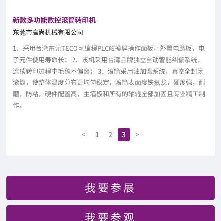
新款多功能数控滚筒转印机
东莞市高尚机械有限公司
1、采用台湾东元TECO可编程PLC触摸屏操作面板，外置电路板，电
子元件使用寿命长； 2、该机采用台湾品牌独立自动智能纠偏系统，
连续转印过程中毛毯不偏离； 3、滚筒采用油加温系统，真空全封闭
滚筒，使整体温度分布更均匀稳定，滚筒表面度铁氟龙，硬度强，耐
磨，防粘，硬件配置高，主墙板和所有的轴辊全部加固且专业精工制
作。
1
2
3
<
>
我要参展
我要参观