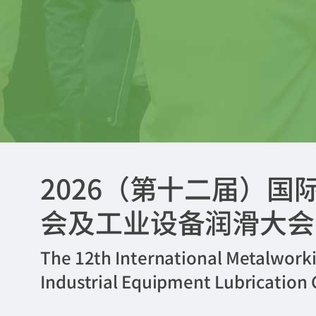
2026（第十二届）
会及工业设备润滑大会
The 12th International Metalwork
Industrial Equipment Lubrication