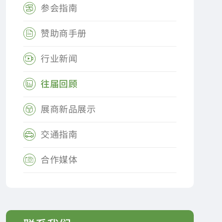
参会指南

赞助商手册

行业新闻

往届回顾

展商新品展示

交通指南

合作媒体
