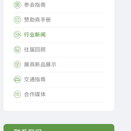
参会指南

赞助商手册

行业新闻

往届回顾

展商新品展示

交通指南

合作媒体
