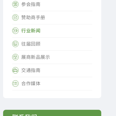
参会指南

赞助商手册

行业新闻

往届回顾

展商新品展示

交通指南

合作媒体
