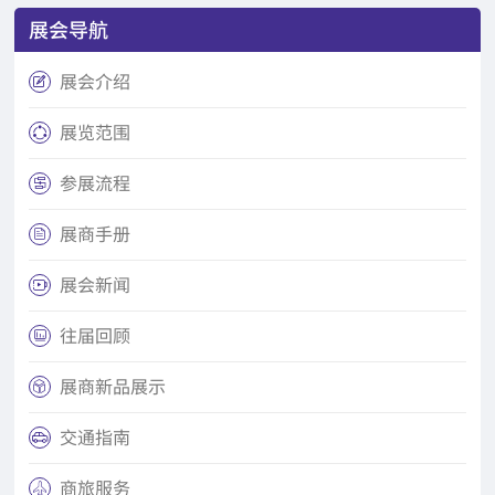
展会导航
展会介绍

展览范围

参展流程

展商手册

展会新闻

往届回顾

展商新品展示

交通指南

商旅服务
