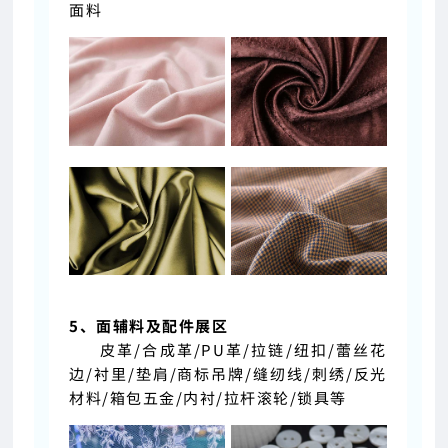
面料
5、面辅料及配件展区
皮革/合成革/PU革/拉链/纽扣/蕾丝花
边/衬里/垫肩/商标吊牌/缝纫线/刺绣/反光
材料/箱包五金/内衬/拉杆滚轮/锁具等