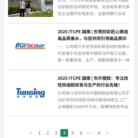
纺织制衣及印绣花市场，对当地多家代表
性企业展开实地走访，全面洞察行业动
态，探寻合作新契机。此次走访为深入了
解越...
2025 ITCPE 越南 | 东莞欣彩匠心铸造
高品质墨水，与您共同引领高品质印
花
一、公司简介东莞市欣彩新型材料有限公
司坐落于东莞市常平镇司马环保工业园，
是一家集研发、生产、销售和服务于一体
的科创型企业，专业聚焦于喷墨墨水的应
用研发...
2025 ITCPE 越南 | 东升塑胶：专注改
性热熔胶研发与生产的行业先锋！
公司简介深圳市东升塑胶制品有限公司于
2007年在科技前沿地中国深圳成立,工厂
占地面积10000平方米；硕博领衔的专业
高分子技术团队;专业研发、生产和销...
...
1
2
3
4
5
6
9
<
>