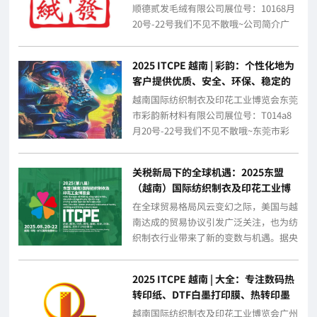
顺德贰发毛绒有限公司展位号：10168月
20号-22号我们不见不散哦~公司简介广
东顺德贰发毛绒有限公司创立于198...
2025 ITCPE 越南 | 彩韵：个性化地为
客户提供优质、安全、环保、稳定的
高端印花浆料产品
越南国际纺织制衣及印花工业博览会东莞
市彩韵新材料有限公司展位号：T014a8
月20号-22号我们不见不散哦~东莞市彩
韵新材料有限公司是一家专注于研发、...
关税新局下的全球机遇：2025东盟
（越南）国际纺织制衣及印花工业博
览会邀您共拓新蓝海
在全球贸易格局风云变幻之际，美国与越
南达成的贸易协议引发广泛关注，也为纺
织制衣行业带来了新的变数与机遇。据央
视新闻报道，当地时间7月2日，美国总
统特朗...
2025 ITCPE 越南 | 大全：专注数码热
转印纸、DTF白墨打印膜、热转印墨
水、烫画墨水等数码印花耗材
越南国际纺织制衣及印花工业博览会广州