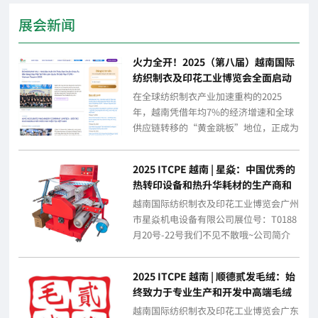
展会新闻
火力全开！2025（第八届）越南国际
纺织制衣及印花工业博览会全面启动
全球宣传攻势
在全球纺织制衣产业加速重构的2025
年，越南凭借年均7%的经济增速和全球
供应链转移的“黄金跳板”地位，正成为
全球纺织制衣业瞩目的焦点。为助力企业
抢抓越...
2025 ITCPE 越南 | 星焱：中国优秀的
热转印设备和热升华耗材的生产商和
出口商
越南国际纺织制衣及印花工业博览会广州
市星焱机电设备有限公司展位号：T0188
月20号-22号我们不见不散哦~公司简介
广州市星焱机电设备有限公司，成立于...
2025 ITCPE 越南 | 顺德贰发毛绒：始
终致力于专业生产和开发中高端毛绒
产品的毛绒企业
越南国际纺织制衣及印花工业博览会广东