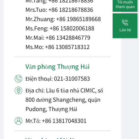
Mr.Tang: +86 18218678836
Tôi muốn
tham quan
Mrs.Tuo: +86 18218678836
Mr.Zhuang: +86 19865189668
Ms.Feng: +86 15802006188
Liên hệ
Mr.Mai: +86 13428846779
Ms.Mo: +86 13085718312
Văn phòng Thượng Hải
Điện thoại: 021-31007583

Địa chỉ: Lầu 6 tòa nhà CIMIC, số

800 đường Shangcheng, quận
Pudong, Thượng Hải
Mr.Tô: +86 13817048301
