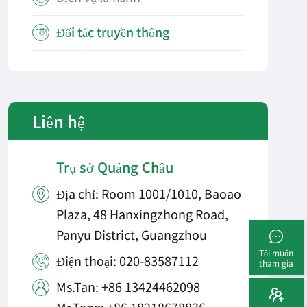
Đối tác truyền thông

Liên hệ
Trụ sở Quảng Châu
Địa chỉ: Room 1001/1010, Baoao

Plaza, 48 Hanxingzhong Road,
Panyu District, Guangzhou
Tôi muốn
Điện thoại: 020-83587112

tham gia
Ms.Tan: +86 13424462098
