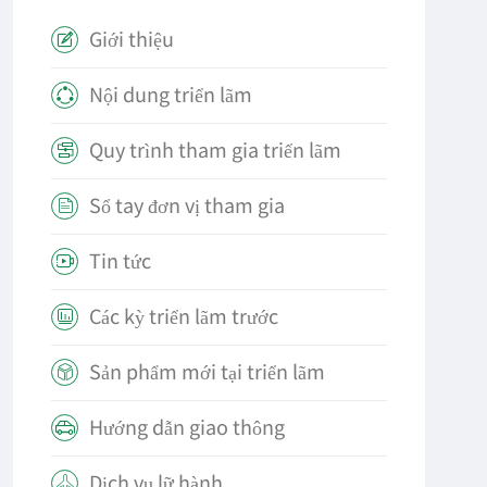
Giới thiệu

Nội dung triển lãm

Quy trình tham gia triển lãm

Sổ tay đơn vị tham gia

Tin tức

Các kỳ triển lãm trước

Sản phẩm mới tại triển lãm

Hướng dẫn giao thông

Dịch vụ lữ hành
