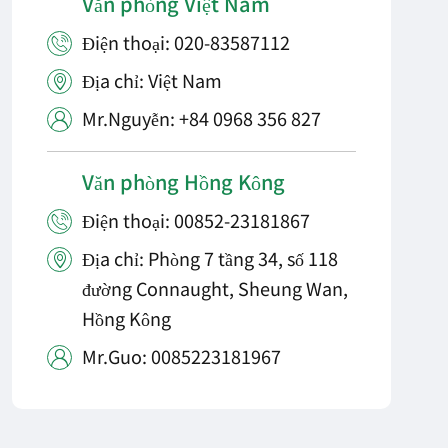
Văn phòng Việt Nam
Điện thoại: 020-83587112

Địa chỉ: Việt Nam

Mr.Nguyễn: +84 0968 356 827

Văn phòng Hồng Kông
Điện thoại: 00852-23181867

Địa chỉ: Phòng 7 tầng 34, số 118

đường Connaught, Sheung Wan,
Hồng Kông
Mr.Guo: 0085223181967
