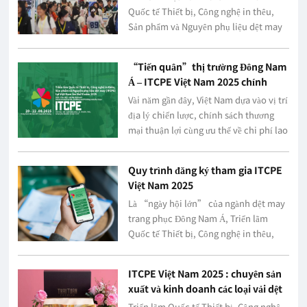
Quốc tế Thiết bị, Công nghệ in thêu,
Sản phẩm và Nguyên phụ liệu dệt may
(ITCPE) tại Việt Nam lần thứ 8 năm 2025
long trọng khai mạ...
“Tiến quân”thị trường Đông Nam
Á – ITCPE Việt Nam 2025 chính
thức khởi động!
Vài năm gần đây, Việt Nam dựa vào vị trí
địa lý chiến lược, chính sách thương
mại thuận lợi cùng ưu thế về chi phí lao
động đã đạt được tốc độ tăng trưởng
kinh tế vô cùng ấn tượng, trở thành
Quy trình đăng ký tham gia ITCPE
quốc gia ...
Việt Nam 2025
Là “ngày hội lớn” của ngành dệt may
trang phục Đông Nam Á, Triển lãm
Quốc tế Thiết bị, Công nghệ in thêu,
Sản phẩm và Nguyên phụ liệu dệt may
(ITCPE) tại Việt Nam lần thứ 8 năm 2025
ITCPE Việt Nam 2025 : chuyên sản
chuẩn bị diễn ra t...
xuất và kinh doanh các loại vải dệt
Jacquard, vải Lụa, vải Gấm, vải In,
Triển lãm Quốc tế Thiết bị, Công nghệ