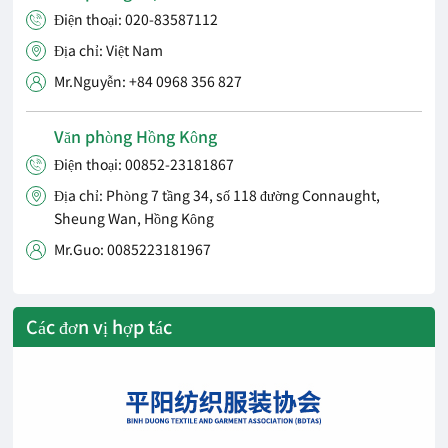
Điện thoại: 020-83587112

Địa chỉ: Việt Nam

Mr.Nguyễn: +84 0968 356 827

Văn phòng Hồng Kông
Điện thoại: 00852-23181867

Địa chỉ: Phòng 7 tầng 34, số 118 đường Connaught,

Sheung Wan, Hồng Kông
Mr.Guo: 0085223181967

Các đơn vị hợp tác