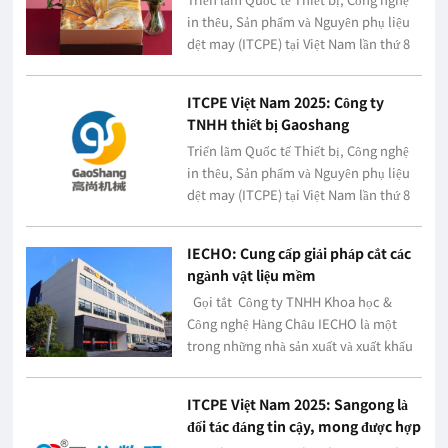
vải Tờ Tằm
in thêu, Sản phẩm và Nguyên phụ liệu
dệt may (ITCPE) tại Việt Nam lần thứ 8
năm 2025Thai TuanGian
hàng:1003Gian hàng:Hẹn gặp quý
ITCPE Việt Nam 2025: Công ty
doanh nghiệp vào ngày 20 – 22.8.2...
TNHH thiết bị Gaoshang
Dongguan
Triển lãm Quốc tế Thiết bị, Công nghệ
in thêu, Sản phẩm và Nguyên phụ liệu
dệt may (ITCPE) tại Việt Nam lần thứ 8
năm 2025Công ty TNHH thiết bị
Gaoshang DongguanGian hàng：
IECHO: Cung cấp giải pháp cắt các
M131Gian hàng:Hẹn gặp quý doa...
ngành vật liệu mềm
Gọi tắt Công ty TNHH Khoa học &
Công nghệ Hàng Châu IECHO là một
trong những nhà sản xuất và xuất khẩu
thiết bị cắt hàng đầu tại Trung Quốc với
30 năm kinh nghiệm, xưởng sản xuất...
ITCPE Việt Nam 2025: Sangong là
đối tác đáng tin cậy, mong được hợp
tác với quý doanh nghiệp!