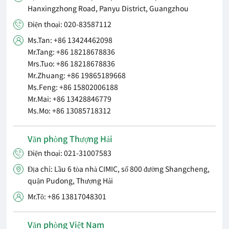
Hanxingzhong Road, Panyu District, Guangzhou
Điện thoại: 020-83587112

Ms.Tan: +86 13424462098

Mr.Tang: +86 18218678836
Mrs.Tuo: +86 18218678836
Mr.Zhuang: +86 19865189668
Ms.Feng: +86 15802006188
Mr.Mai: +86 13428846779
Ms.Mo: +86 13085718312
Văn phòng Thượng Hải
Điện thoại: 021-31007583

Địa chỉ: Lầu 6 tòa nhà CIMIC, số 800 đường Shangcheng,

quận Pudong, Thượng Hải
Mr.Tô: +86 13817048301

Văn phòng Việt Nam