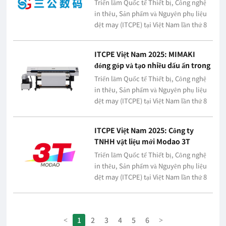
Triển lãm Quốc tế Thiết bị, Công nghệ
in thêu, Sản phẩm và Nguyên phụ liệu
dệt may (ITCPE) tại Việt Nam lần thứ 8
năm 2025Guangzhou Sangong Digital
Technology Co., Ltd.Gian
ITCPE Việt Nam 2025: MIMAKI
hàng:T014Gian hàng:Hẹn gặp ...
đóng góp và tạo nhiều dấu ấn trong
ngành in ấn quảng cáo và in ấn may
Triển lãm Quốc tế Thiết bị, Công nghệ
mặc
in thêu, Sản phẩm và Nguyên phụ liệu
dệt may (ITCPE) tại Việt Nam lần thứ 8
năm 2025MIMAKIGian hàng:1002Gian
hàng:Hẹn gặp quý doanh nghiệp vào
ITCPE Việt Nam 2025: Công ty
ngày 20 – 22.8.2025...
TNHH vật liệu mới Modao 3T
Triển lãm Quốc tế Thiết bị, Công nghệ
in thêu, Sản phẩm và Nguyên phụ liệu
dệt may (ITCPE) tại Việt Nam lần thứ 8
năm 2025Công ty TNHH vật liệu mới
Modao 3T được Gian hàng:1069、
1070Gian hàng:Hẹn gặp q...
1
2
3
4
5
6
<
>