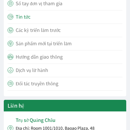
Sổ tay đơn vị tham gia

Tin tức

Các kỳ triển lãm trước

Sản phẩm mới tại triển lãm

Hướng dẫn giao thông

Dịch vụ lữ hành

Đối tác truyền thông

Liên hệ
Trụ sở Quảng Châu
Địa chỉ: Room 1001/1010, Baoao Plaza, 48
