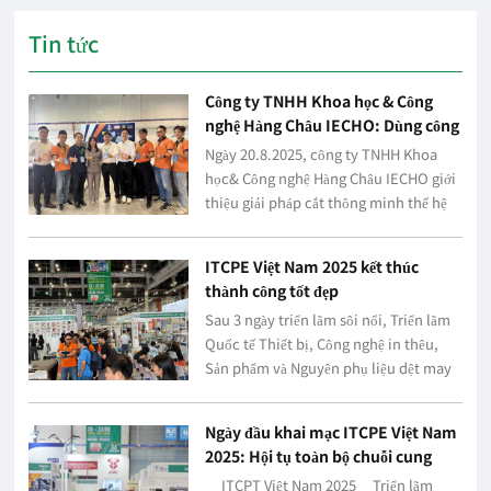
Tin tức
Công ty TNHH Khoa học & Công
nghệ Hàng Châu IECHO: Dùng công
nghệ cắt thông minh tái định hình
Ngày 20.8.2025, công ty TNHH Khoa
ngành sản xuất phi kim loại
học& Công nghệ Hàng Châu IECHO giới
thiệu giải pháp cắt thông minh thế hệ
mới của mình tại Triển lãm Quốc tế
Thiết bị, Công nghệ in thêu, Sản phẩm
ITCPE Việt Nam 2025 kết thúc
và Nguyên phụ l...
thành công tốt đẹp
Sau 3 ngày triển lãm sôi nổi, Triển lãm
Quốc tế Thiết bị, Công nghệ in thêu,
Sản phẩm và Nguyên phụ liệu dệt may
(ITCPE) tại Việt Nam lần thứ 8 năm 2025
tại Trung tâm triển lãm WTC Bình
Ngày đầu khai mạc ITCPE Việt Nam
Dương đã kết t...
2025: Hội tụ toàn bộ chuỗi cung
ứng ngành dệt may
ITCPT Việt Nam 2025 Triển lãm