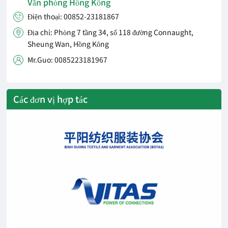
Văn phòng Hồng Kông
Điện thoại: 00852-23181867

Địa chỉ: Phòng 7 tầng 34, số 118 đường Connaught,

Sheung Wan, Hồng Kông
Mr.Guo: 0085223181967

Các đơn vị hợp tác