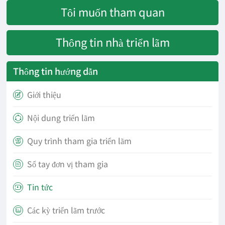
Tôi muốn tham quan
Thông tin nhà triển lãm
Thông tin hướng dẫn
Giới thiệu

Nội dung triển lãm

Quy trình tham gia triển lãm

Sổ tay đơn vị tham gia

Tin tức

Các kỳ triển lãm trước
