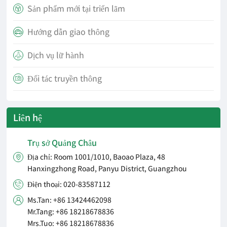
Sản phẩm mới tại triển lãm

Hướng dẫn giao thông

Dịch vụ lữ hành

Đối tác truyền thông

Liên hệ
Trụ sở Quảng Châu
Địa chỉ: Room 1001/1010, Baoao Plaza, 48

Hanxingzhong Road, Panyu District, Guangzhou
Điện thoại: 020-83587112

Ms.Tan: +86 13424462098

Mr.Tang: +86 18218678836
Mrs.Tuo: +86 18218678836