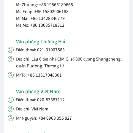
Mr.Zhuang: +86 19865189668
Ms.Feng: +86 15802006188
Mr.Mai: +86 13428846779
Ms.Mo: +86 13085718312
Văn phòng Thượng Hải
Điện thoại: 021-31007583

Địa chỉ: Lầu 6 tòa nhà CIMIC, số 800 đường Shangcheng,

quận Pudong, Thượng Hải
Mr.Tô: +86 13817048301

Văn phòng Việt Nam
Điện thoại: 020-83587112

Địa chỉ: Việt Nam

Mr.Nguyễn: +84 0968 356 827
