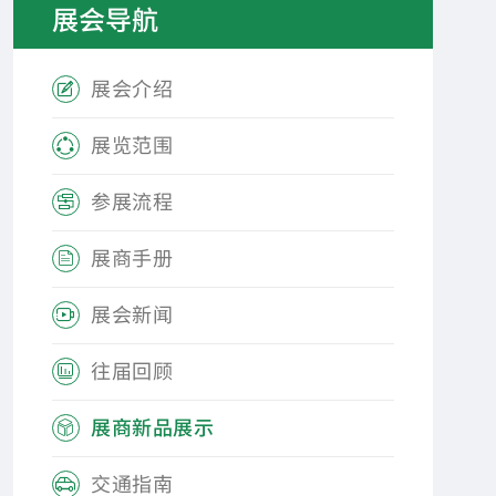
展会导航
展会介绍

展览范围

参展流程

展商手册

展会新闻

往届回顾

展商新品展示

交通指南
